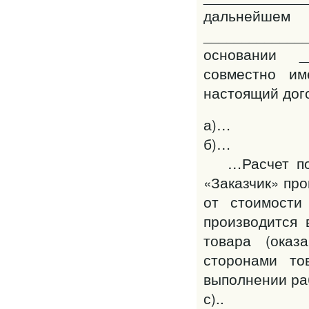
дальне
___________
основании _
совместно и
настоящий до
а)…
б)…
…Расчет по д
«Заказчик» про
от стоимости 
производится 
товара (оказ
сторонами то
выполнении ра
с)..