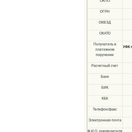
ОКПО
ОГРН
ОКВЭД
ОКАТО
Получатель в
УФК 
платежном
поручении
Расчетный счет
Банк
БИК
КБК
Телефон/факс
Электронная почта
Ф.И.О. руководителя