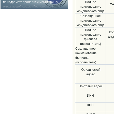
по гидрометеорологии и мониторингу
Полное
Фе
окружающей среды (Росгидромет)
наименование
юридического лица
Сокращенное
наименование
юридического лица
Полное
Кос
наименование
Фед
филиала
(исполнитель)
Сокращенное
наименование
филиала
(исполнитель)
Юридический
адрес
Почтовый адрес
ИНН
КПП