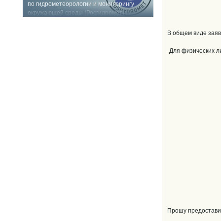
по гидрометеорологии и мониторингу
окружающей среды (Росгидромет)
В общем виде зая
Для
Прошу предостав