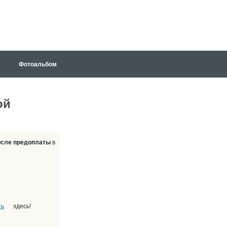
Фотоальбом
ой
после предоплаты
в
ть
здесь!