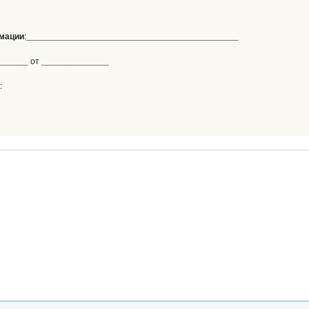
мации
:____________________________________________
______ от ______________
: