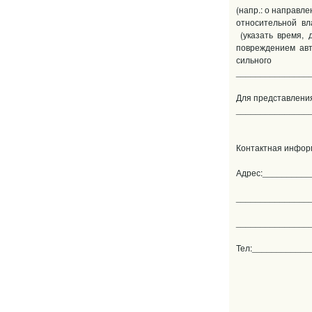
(напр.: о направл
относительной вл
(указать время, д
повреждением авт
сильн
_______________
Для представления 
_______________
(основание
Контактная инфор
Адрес:_________
_______________
_______________
Тел:___________