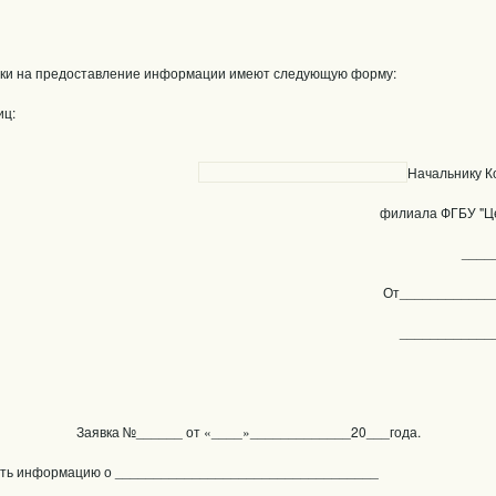
вки на предоставление информации имеют следующую форму:
 физических 
Начальнику К
филиала ФГБУ "Ц
____
От____________
____________
Заявка №______ от «____»_____________20___года.
ить информацию о __________________________________