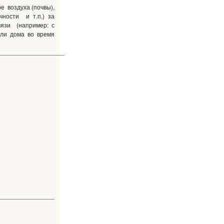
е воздуха (почвы),
чности и т.п.) за
связи (например: с
вли дома во время
т. п.)
___________________
________________