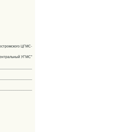
лиц:
остромского ЦГМС-
ентральный УГМС"
________________
________________
________________