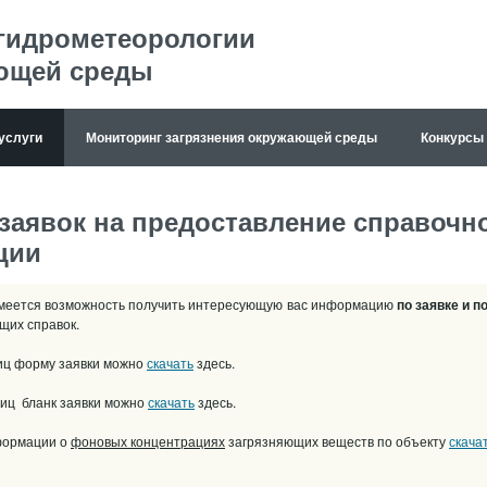
 гидрометеорологии
ющей среды
услуги
Мониторинг загрязнения окружающей среды
Конкурсы
заявок на предоставление справочн
ции
меется возможность получить интересующую вас информацию
по заявке и 
щих справок.
иц форму заявки можно
скачать
здесь.
лиц бланк заявки можно
скачать
здесь.
формации о
фоновых концентрациях
загрязняющих веществ по объекту
скача