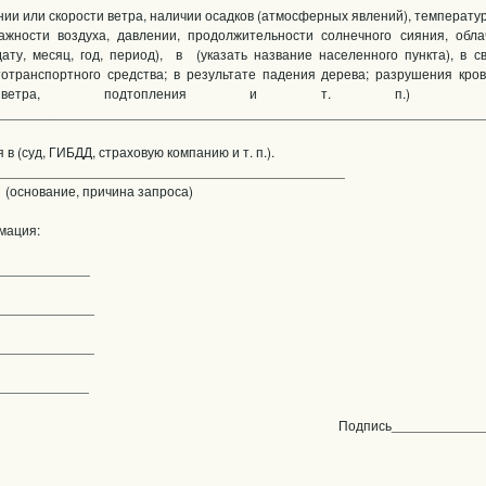
ении или скорости ветра, наличии осадков (атмосферных явлений), температур
ажности воздуха, давлении, продолжительности солнечного сияния, обла
ату, месяц, год, период), в (указать название населенного пункта), в 
отранспортного средства; в результате падения дерева; разрушения кро
ого ветра, подтопления и 
________________________________________________________________
в (суд, ГИБДД, страховую компанию и т. п.).
______________________________________________
, причина запроса)
мация:
_____________
_____________
_____________
_____________
Подпись____________