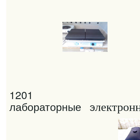
Спектрофо
1201
лабораторные э
лектрон