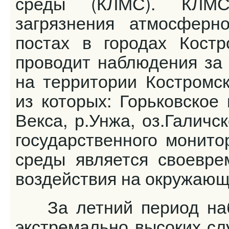
среды (КЛМС). КЛМС
загрязнения атмосферн
постах в городах Костр
проводит наблюдения за 
на территории Костромск
из которых: Горьковское
Векса, р.Унжа, оз.Галичс
государственного монито
среды является своевре
воздействия на окружающ
За летний период набл
экстремально высоких сл