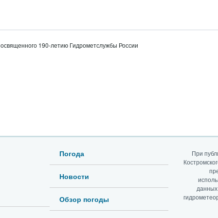
, посвященного 190-летию Гидрометслужбы России
Погода
При публ
Костромско
пр
Новости
исполь
данных
гидрометео
Обзор погоды