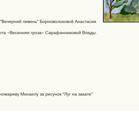
к "Вечерний ливень" Борноволоковой Анастасии
ота
«Весенняя гроза» Сарафанниковой Влады.
омареву Михаилу за рисунок "Луг на закате"