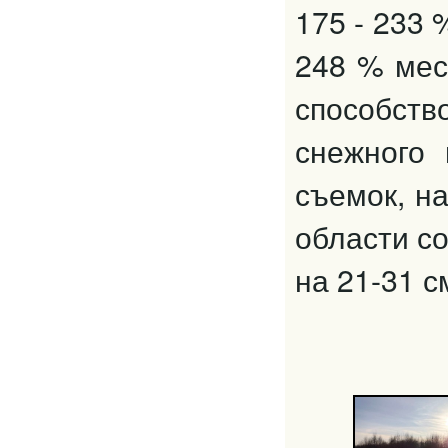
175 - 233 
248 % мес
способст
снежного
съемок, н
области с
на 21-31 с