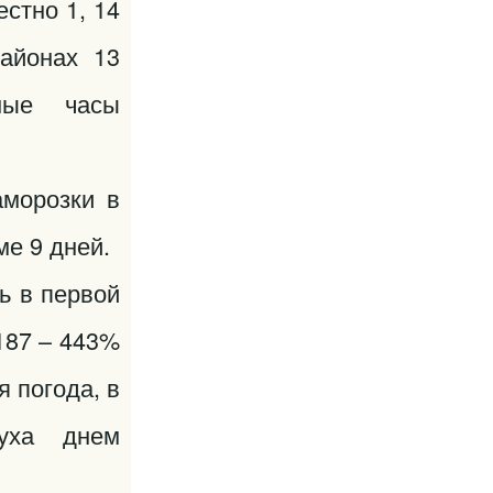
стно 1, 14
айонах 13
ные часы
аморозки в
ме 9 дней.
ь в первой
 187 – 443%
 погода, в
духа днем