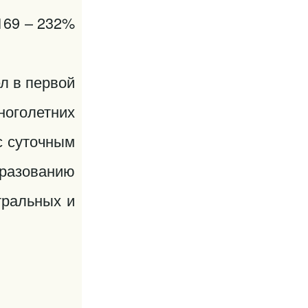
169 – 232%
л в первой
ноголетних
с суточным
бразованию
тральных и